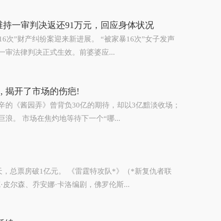
维持一审判决返还91万元，回应身体状况
6次”财产纠纷案迎来新进展。 “被家暴16次”女子发声
审法律判决正式生效。前婆婆应...
, 揭开了市场的伤疤!
辛的《酱园弄》曾背负30亿的期待，却以3亿黯淡收场；
。 市场在焦灼地等待下一个“哪...
天，总票房破1亿元。 《雷霆特攻队*》（*新复仇者联
皮尔森、乔安娜·卡洛编剧，佛罗伦斯...