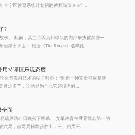
26年长宁区教育系统计划招聘教师岗位266个...
了?
故事。 此前，莫兰特因为和球队的内部争执被禁赛一
水面： 根据《The Ringer》名嘴比...
使用持谨慎乐观态度
友讨论火箭发射技术的帖子时称：“制造一种完全可重复使
月难多了，这就是为什么它还没有解...
最全面
贯赛瑞典站24日晚落下帷幕。 女单决赛在世界排名第一的
六局，前两局孙颖莎胜出，三、四局王...