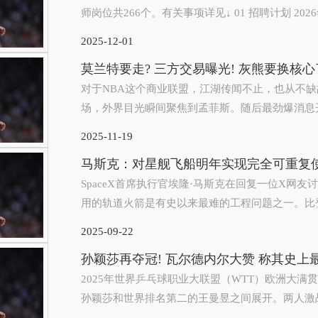
师岗位共266个。有关事项详见↓ 01 招聘计划 20
2025-12-01
莫兰特要走? 三方交易曝光! 灰熊要换核心
对于NBA这个商业联盟，江湖传闻不止，也从不缺
场，外界目光瞬间聚焦到孟菲斯。随后最劲爆消息开始浮出
2025-11-19
马斯克：对星舰飞船明年实现完全可重复
SpaceX首席执行官埃隆·马斯克在回复一位X网
用的轨道火箭是有史以来最难的工程问题之一。比登
2025-09-22
孙颖莎再夺冠! 瓦尔德内尔大赞 称其史上
2025年世界乒乓球职业大联盟（WTT）欧洲大满
孙颖莎和世界排名第二的王曼昱之间展开。两人激战