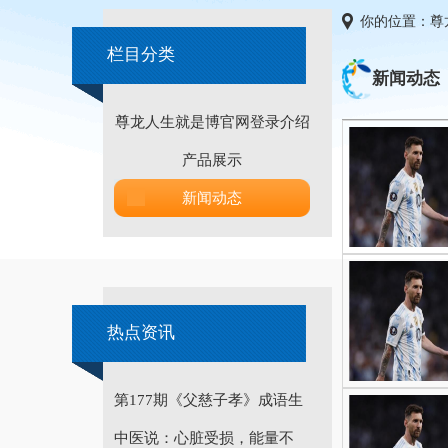
你的位置：
尊
栏目分类
新闻动态
尊龙人生就是博官网登录介绍
产品展示
新闻动态
热点资讯
第177期《父慈子孝》成语生
中医说：心脏受损，能量不