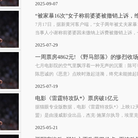
2025-09-07
“被家暴16次”女子称前婆婆被撤销上诉，
7月17日，据新黄河客户端，“女子两年被丈夫家暴1
当事人小谢称前婆婆因未缴纳上诉费被撤销上诉，一
2025-07-29
一周票房4862元! 《野马部落》的惨烈收场
七月电影院的空气里飘浮着一种无声的沉重：陈可
陈思诚的《恶意》点映时激起涟漪，终究未能掀起巨浪
2025-07-19
电影《雷霆特攻队*》票房破1亿元
据猫眼专业版数据，电影《雷霆特攻队*》上映12
盟）是由漫威影业出品，杰克·施莱尔执导，埃里克·
2025-05-21