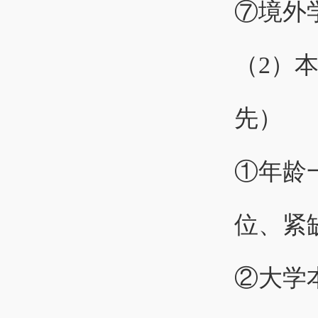
⑦境外
（2）
先）
①年龄
位、紧
②大学