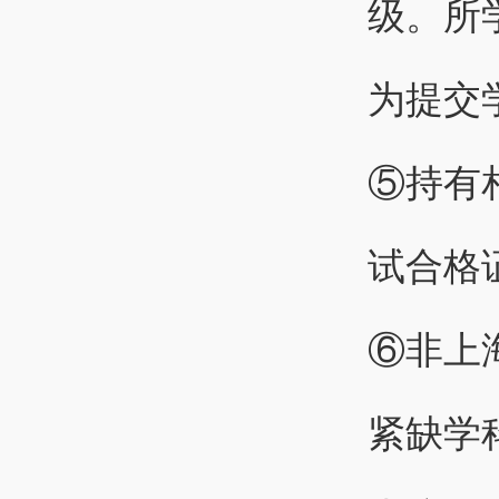
级。所
为提交
⑤持有
试合格
⑥非上
紧缺学